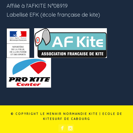
Affilié à l'AFKITE N°08919
Labellisé EFK (école française de kite)
© COPYRIGHT LE MENHIR NORMANDIE KITE | ECOLE DE
KITESURF DE CABOURG